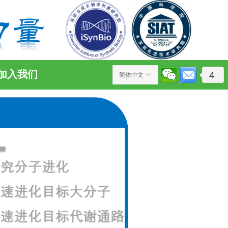
加入我们
4
简体中文
ꀅ