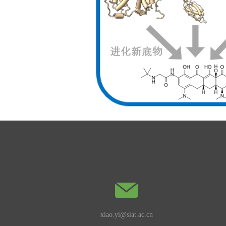
xiao.yi@siat.ac.cn